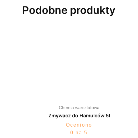
Podobne produkty
Chemia warsztatowa
Zmywacz do Hamulców 5l
Oceniono
0
na 5