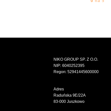
0
na 5
NIKO GROUP SP. Z O.O.
NIP: 6040252395
Regon: 52941445600000
Adres
Raduńska 9E/22A
83-000 Juszkowo