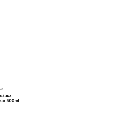
wa
ieżacz
zar 500ml