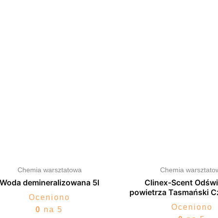
Chemia warsztatowa
Chemia warsztato
Woda demineralizowana 5l
Clinex-Scent Odśw
powietrza Tasmański C
Oceniono
Oceniono
0
na 5