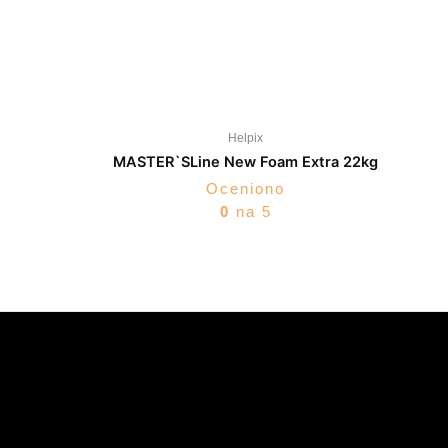
Helpix
MASTER`SLine New Foam Extra 22kg
Oceniono
0
na 5