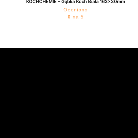
KOCHCHEMIE – Gąbka Koch Biała 163x30mm
Oceniono
0
na 5