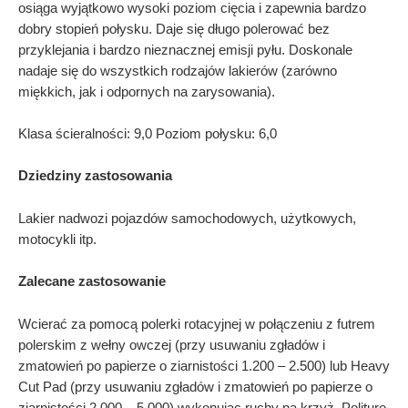
osiąga wyjątkowo wysoki poziom cięcia i zapewnia bardzo
dobry stopień połysku. Daje się długo polerować bez
przyklejania i bardzo nieznacznej emisji pyłu. Doskonale
nadaje się do wszystkich rodzajów lakierów (zarówno
miękkich, jak i odpornych na zarysowania).
Klasa ścieralności: 9,0 Poziom połysku: 6,0
Dziedziny zastosowania
Lakier nadwozi pojazdów samochodowych, użytkowych,
motocykli itp.
Zalecane zastosowanie
Wcierać za pomocą polerki rotacyjnej w połączeniu z futrem
polerskim z wełny owczej (przy usuwaniu zgładów i
zmatowień po papierze o ziarnistości 1.200 – 2.500) lub Heavy
Cut Pad (przy usuwaniu zgładów i zmatowień po papierze o
ziarnistości 2.000 – 5.000) wykonując ruchy na krzyż. Politurę