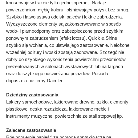
konserwuje w trakcie tylko jednej operacji. Nadaje
powierzchniom głębię
koloru i olśniewający połysk bez smug.
Szybko i łatwo usuwa odciski palców i lekkie
zabrudzenia.
Wyczyszczone elementy są zakonserwowane w sposób
wodo- i
plamoodporny oraz zabezpieczone przed szybkim
ponownym zabrudzeniem (efekt lotosu).
Quick & Shine
szybko się wchłania, co ułatwia jego zastosowanie. Nałożone
wcześniej
politury i woski zostają zachowane. Szczególnie
dobry do szybkiego wykończenia
powierzchni przedmiotów
prezentowanych w salonach wystawowych lub na targach
oraz
do szybkiego odświeżania pojazdów. Posiada
dopuszczenie firmy Daimler.
Dziedziny zastosowania
Lakiery samochodowe, lakierowane drewno, szkło, elementy
plastikowe, deska
rozdzielcza, lakierowane meble i
instrumenty muzyczne, powierzchnie ze stali stopowej itp.
Zalecane zastosowanie
Równomiernie nanieść za pomocą spryskiwacza na