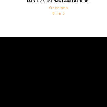
MASTER`SLine New Foam Lite 1000L
Oceniono
0
na 5