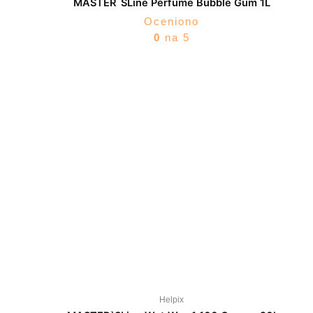
MASTER`SLine Perfume Bubble Gum 1L
Oceniono
0
na 5
Helpix