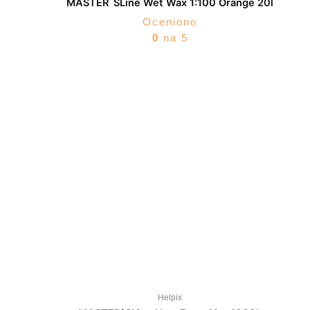
MASTER`SLine Wet Wax 1:100 Orange 20l
Oceniono
0
na 5
Helpix