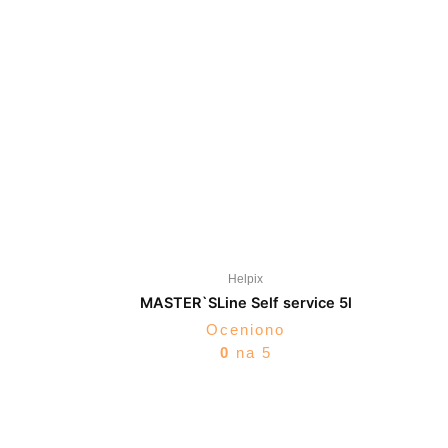
Helpix
MASTER`SLine Self service 5l
Oceniono
0
na 5