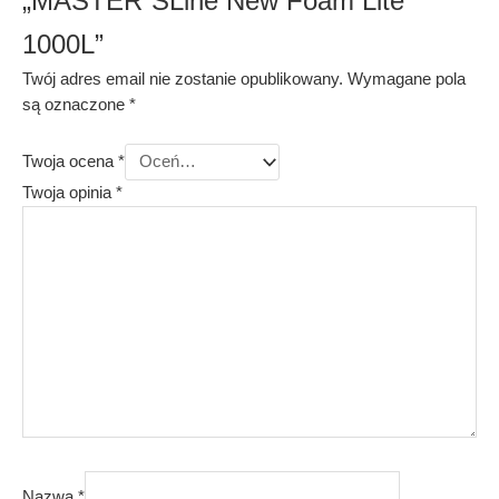
„MASTER`SLine New Foam Lite
1000L”
Twój adres email nie zostanie opublikowany.
Wymagane pola
są oznaczone
*
Twoja ocena
*
Twoja opinia
*
Nazwa
*