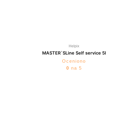
Helpix
MASTER`SLine Self service 5l
Oceniono
0
na 5