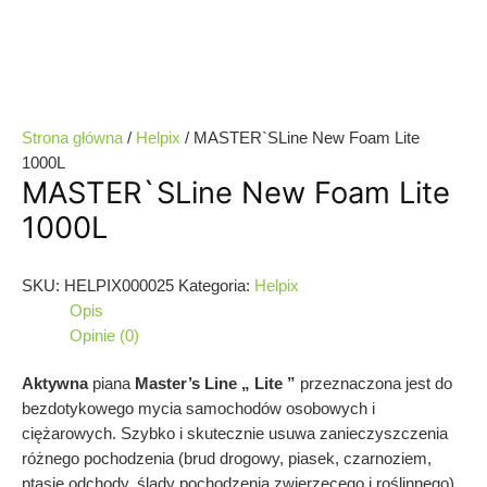
Strona główna
/
Helpix
/ MASTER`SLine New Foam Lite
1000L
MASTER`SLine New Foam Lite
1000L
SKU:
HELPIX000025
Kategoria:
Helpix
Opis
Opinie (0)
Aktywna
piana
Master’s
Line
„
Lite
”
przeznaczona jest do
bezdotykowego mycia samochodów osobowych i
ciężarowych. Szybko i skutecznie usuwa zanieczyszczenia
różnego pochodzenia (brud drogowy, piasek, czarnoziem,
ptasie odchody, ślady pochodzenia zwierzęcego i roślinnego).