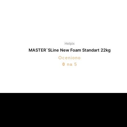
Helpix
MASTER`SLine New Foam Standart 22kg
Oceniono
0
na 5