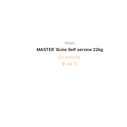
Helpix
MASTER`SLine Self service 22kg
Oceniono
0
na 5