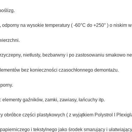
oślizg.
odporny na wysokie temperatury ( -60°C do +250° ) o niskim wsp
wierzchni.
zyczepny, nietłusty, bezbarwny i po zastosowaniu smakowo neu
h elementów bez konieczności czasochłonnego demontażu.
porny.
lementy gaźników, zamki, zawiasy, łańcuchy itp.
y obróbce części plastykowych ( z wyjątkiem Polystrol I Plexigla
apierniczego i tekstylnego jako środek smarujący i ułatwiają