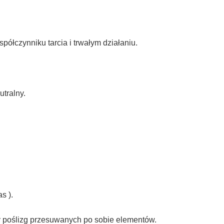
ółczynniku tarcia i trwałym działaniu.
tralny.
s ).
cy poślizg przesuwanych po sobie elementów.