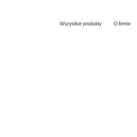
Przejdź
do
treści
Wszystkie produkty
O firmie