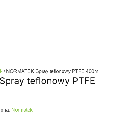
k
/ NORMATEK Spray teflonowy PTFE 400ml
pray teflonowy PTFE
oria:
Normatek