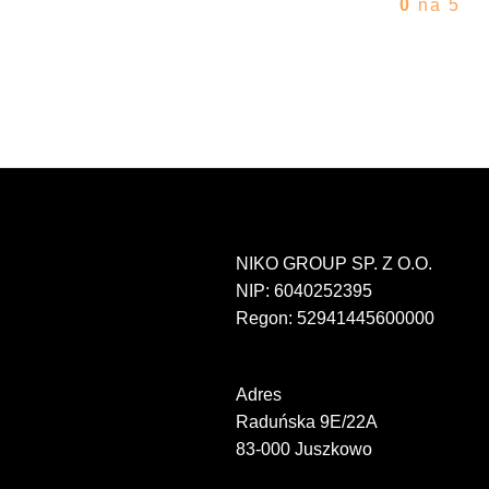
0
na 5
NIKO GROUP SP. Z O.O.
NIP: 6040252395
Regon: 52941445600000
Adres
Raduńska 9E/22A
83-000 Juszkowo