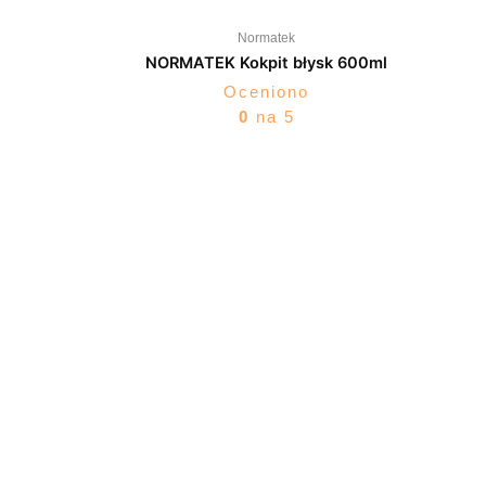
Normatek
NORMATEK Kokpit błysk 600ml
Oceniono
0
na 5