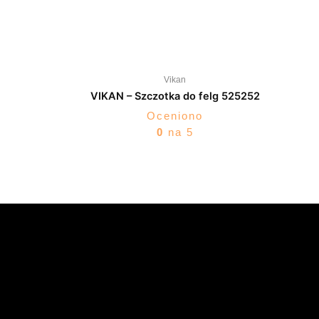
Vikan
VIKAN – Szczotka do felg 525252
Oceniono
0
na 5