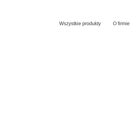
Przejdź
do
treści
Wszystkie produkty
O firmie