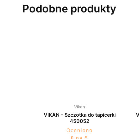
Podobne produkty
Vikan
VIKAN – Szczotka do tapicerki
V
450052
Oceniono
0
na 5