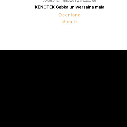
Akcesoria myjniowe i warsztatowe
KENOTEK Gąbka uniwersalna mała
Oceniono
0
na 5