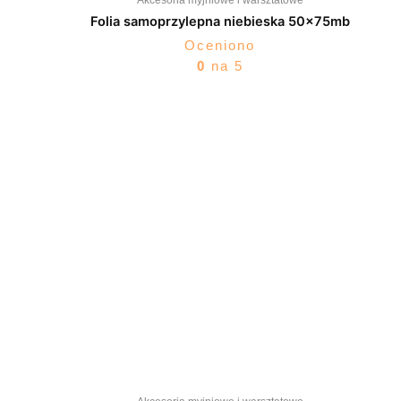
Akcesoria myjniowe i warsztatowe
Folia samoprzylepna niebieska 50x75mb
Oceniono
0
na 5