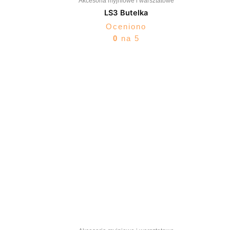
Akcesoria myjniowe i warsztatowe
LS3 Butelka
Oceniono
0
na 5