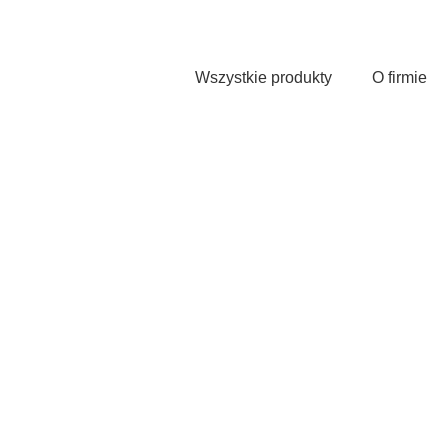
Przejdź
do
treści
Wszystkie produkty
O firmie