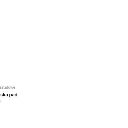
rsztatowe
rska pad
a