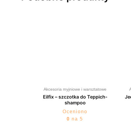
Akcesoria myjniowe i warsztatowe
Eilfix – szczotka do Teppich-
Je
shampoo
Oceniono
0
na 5