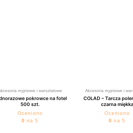
Akcesoria myjniowe i warsztatowe
Akcesoria myjniowe i wa
dnorazowe pokrowce na fotel
COLAD – Tarcza pole
500 szt.
czarna miękk
Oceniono
Oceniono
0
na 5
0
na 5