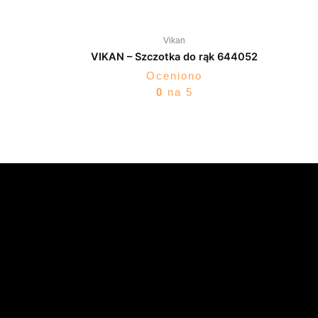
Vikan
VIKAN – Szczotka do rąk 644052
Oceniono
0
na 5