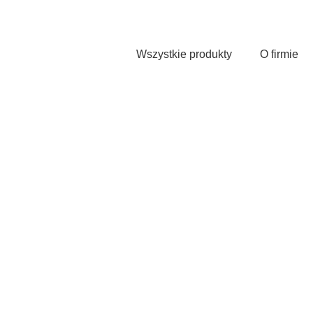
Przejdź
do
treści
Wszystkie produkty
O firmie