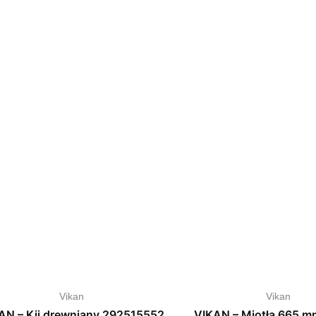
Vikan
Vikan
AN – Kij drewniany 292515552
VIKAN – Miotła 665 m