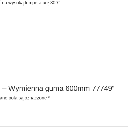
ć na wysoką temperaturę 80°C.
AN – Wymienna guma 600mm 77749”
ne pola są oznaczone
*