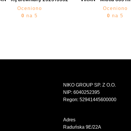
Oceniono
Oceniono
0
na 5
0
na 5
NIKO GROUP SP. Z O.O.
NIP: 6040252395
Regon: 52941445600000
Adres
Raduńska 9E/22A