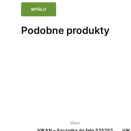
Podobne produkty
Vikan
VIKAN – Szczotka do felg 525252
VIK