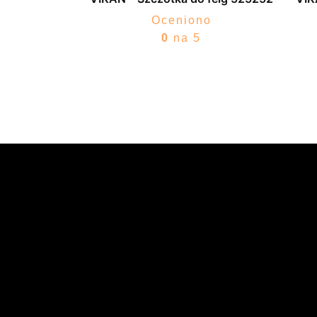
Oceniono
0
na 5