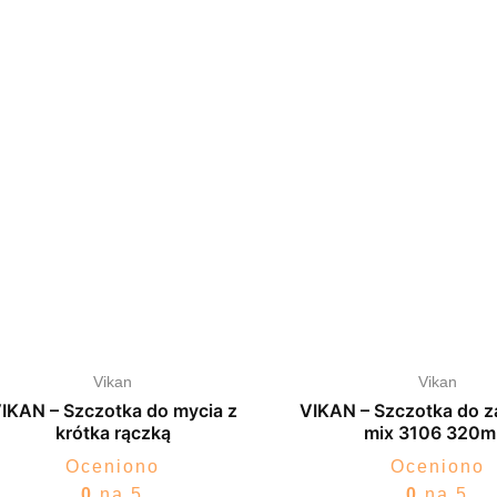
Vikan
Vikan
IKAN – Szczotka do mycia z
VIKAN – Szczotka do z
krótka rączką
mix 3106 320
Oceniono
Oceniono
0
na 5
0
na 5