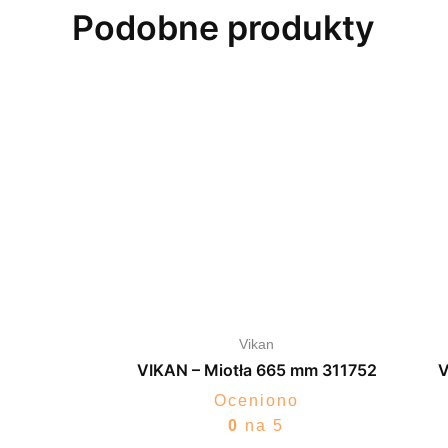
Podobne produkty
Vikan
VIKAN – Miotła 665 mm 311752
V
Oceniono
0
na 5