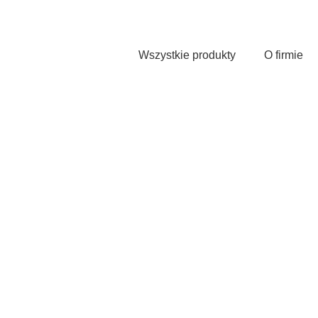
Przejdź
do
treści
Wszystkie produkty
O firmie